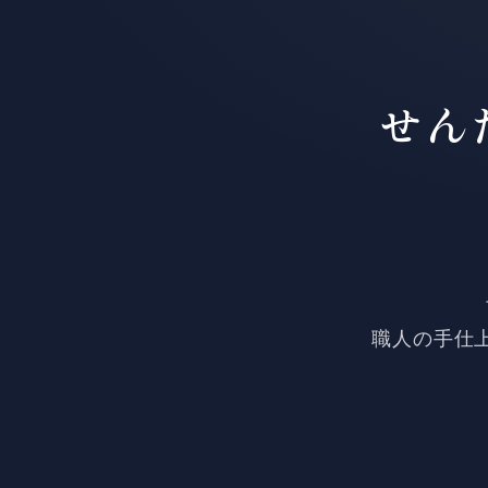
せん
職人の手仕