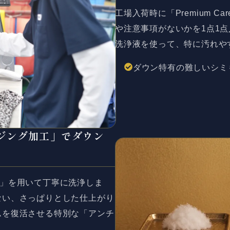
工場入荷時に「Premium 
や注意事項がないかを1点1
洗浄液を使って、特に汚れや
ダウン特有の難しいシミ
ジング加工」で
ダウン
浄剤」を用いて丁寧に洗浄しま
ない、さっぱりとした仕上がり
ムを復活させる特別な「アンチ