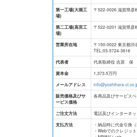
第一工場(大堀工
〒522-0026 滋賀県彦
場)
第二工場(高宮工
〒522-0201 滋賀
場)
営業所在地
〒150-0022 東京都渋
TEL:03-5724-3616
代表者
代表取締役 吉原 保
資本金
1,373.5万円
メールアドレス
info@yoshihara-cl.co.j
販売価格及びサ
各商品及びサービスペ
ービス価格
ご注文方法
電話及びインターネッ
支払方法
・納品時に代金引換（
・Webでのクレジッ
・NP後払いair