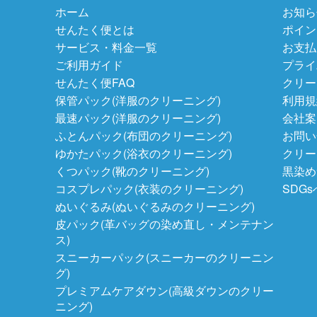
ホーム
お知ら
せんたく便とは
ポイン
サービス・料金一覧
お支払
ご利用ガイド
プライ
せんたく便FAQ
クリー
保管パック(洋服のクリーニング)
利用規
最速パック(洋服のクリーニング)
会社案
ふとんパック(布団のクリーニング)
お問い
ゆかたパック(浴衣のクリーニング)
クリー
くつパック(靴のクリーニング)
黒染め
コスプレパック(衣装のクリーニング)
SDG
ぬいぐるみ(ぬいぐるみのクリーニング)
皮パック(革バッグの染め直し・メンテナン
ス)
スニーカーパック(スニーカーのクリーニン
グ)
プレミアムケアダウン(高級ダウンのクリー
ニング)