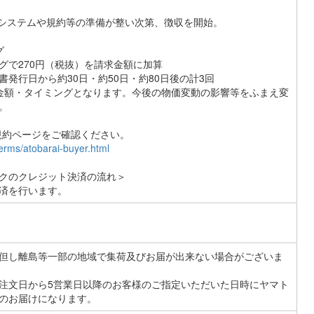
途にシステムや規約等の準備が整い次第、徴収を開始。
グ
グで270円（税抜）を請求金額に加算
発行日から約30日・約50日・約80日後の計3回
金額・タイミングとなります。今後の物価変動の影響等をふまえ変
。
規約ページをご確認ください。
/terms/atobarai-buyer.html
クのクレジット決済の流れ＞
済を行います。
但し離島等一部の地域で集荷及びお届が出来ない場合がございま
注文日から5営業日以降のお客様のご指定いただいた日時にヤマト
のお届けになります。