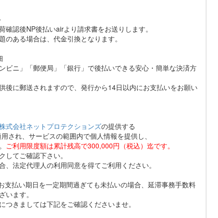
＞
荷確認後NP後払いairより請求書をお送りします。
題のある場合は、代金引換となります。
細
ンビニ」「郵便局」「銀行」で後払いできる安心・簡単な決済方
供後に郵送されますので、発行から14日以内にお支払いをお願い
株式会社ネットプロテクションズ
の提供する
適用され、サービスの範囲内で個人情報を提供し、
。
ご利用限度額は累計残高で300,000円（税込）迄です。
クしてご確認下さい。
合、法定代理人の利用同意を得てご利用ください。
ら、お支払い期日を一定期間過ぎても未払いの場合、延滞事務手数料
ざいます。
につきましては下記をご確認くださいませ。