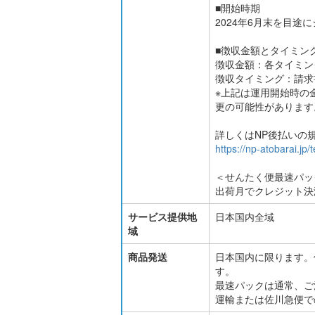
■開始時期
2024年6月末を目
■徴収金額とタイミン
徴収金額：各タイミン
徴収タイミング：請求書
※上記は運用開始時の
更の可能性があります
詳しくはNP後払いの
https://np-atobarai.jp
＜せんたく便最速パッ
出荷月でクレジット決
サービス提供地
日本国内全域
域
商品発送
日本国内に限ります。
す。
最速パックは通常、ご
運輸または佐川急便で