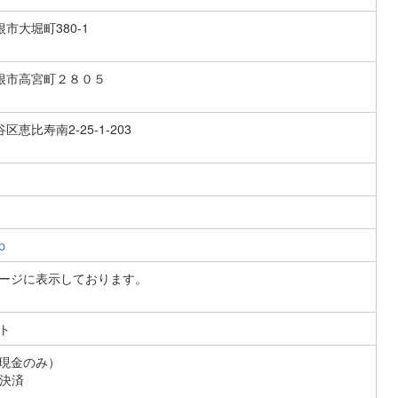
根市大堀町380-1
県彦根市高宮町２８０５
谷区恵比寿南2-25-1-203
p
ージに表示しております。
ト
現金のみ）
ト決済