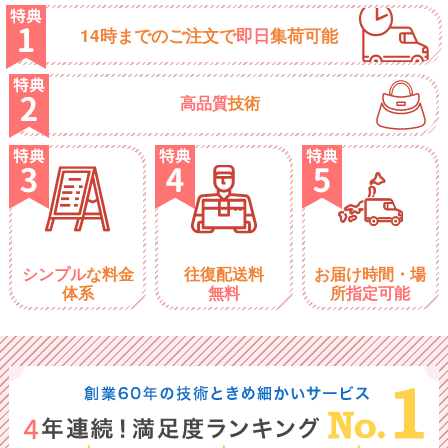
14時までのご注文で
即日
集荷可能
高品質
技術
シンプル
な料金
往復配送料
お届け時間・場
体系
無料
所
指定可能