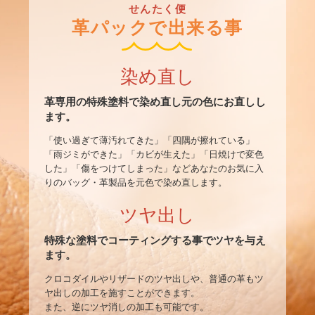
せんたく便
革パックで出来る事
染め直し
革専用の特殊塗料で染め直し元の色にお直しし
ます。
「使い過ぎて薄汚れてきた」「四隅が擦れている」
「雨ジミができた」「カビが生えた」「日焼けで変色
した」「傷をつけてしまった」などあなたのお気に入
りのバッグ・革製品を元色で染め直します。
ツヤ出し
特殊な塗料でコーティングする事でツヤを与え
ます。
クロコダイルやリザードのツヤ出しや、普通の革もツ
ヤ出しの加工を施すことができます。
また、逆にツヤ消しの加工も可能です。