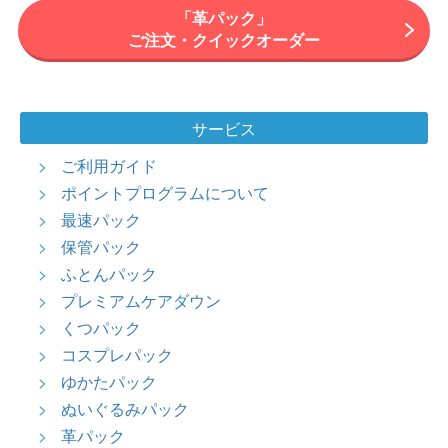
トアル地 等の色補正はできませんのでご了承ください。
「革パック」
・ブランドロゴがプリントされている製品の色補正は、ロゴ回りに
ご注文・クイックオーダー
差異が生じる場合がございます。
・色補正の度合いは、商品の状態に合わせて熟練職人の判断にお任
せいただきます。
●その他注意事項
サービス
一部分のみ革を使用している製品も同様の料金となります。
ご利用ガイド
・お届け予定日に関しましては、最短でも1.5か月程度お時間を頂い
ております。お品物によってはそれ以上のお時間を頂く場合もござ
ポイントプログラムについて
いますので、期間に余裕を持ったご注文をお願いいたします。
最速パック
・本コースに保管サービスはついておりません。
保管パック
ふとんパック
プレミアムケアダウン
くつパック
コスプレパック
ゆかたパック
ぬいぐるみパック
革パック