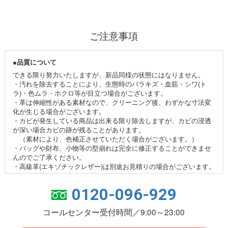
ご注意事項
●品質について
できる限り努力いたしますが、新品同様の状態にはなりません。
・汚れを除去することにより、生態時のバラキズ・血筋・シワ(ト
ラ)・色ムラ・ホクロ等が目立つ場合がございます。
・革は伸縮性がある素材なので、クリーニング後、わずかな寸法変
化が生じる場合がございます。
・カビが発生している商品は出来る限り除去しますが、カビの浸透
が深い場合カビの跡が残ることがあります。
（素材により、色補正させていただく場合がございます。）
・バッグや財布、小物等の型崩れは完全に修正することができませ
んのでご了承ください。
・高級革(エキゾチックレザー)は別途お見積りの場合がございます。
その際当社よりご連絡させていただきます。
0120-096-929
●色補正・加工について
色調は新品時やイメージとわずかに異なる場合もございます。
コールセンター受付時間／9:00～23:00
・衣類の色補正は行っていません。
・スエード革、エナメル革、ヌメ革、合成皮革、ナイロン、布地、