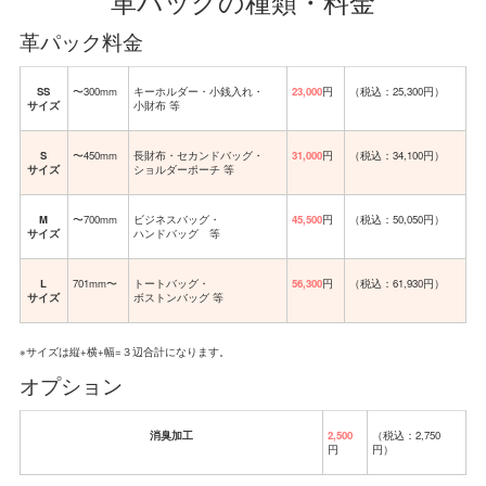
革パックの種類・料金
革パック料金
SS
〜300mm
キーホルダー・小銭入れ・
23,000
円
（税込：25,300円）
サイズ
小財布 等
S
〜450mm
長財布・セカンドバッグ・
31,000
円
（税込：34,100円）
サイズ
ショルダーポーチ 等
M
〜700mm
ビジネスバッグ・
45,500
円
（税込：50,050円）
サイズ
ハンドバッグ 等
L
701mm〜
トートバッグ・
56,300
円
（税込：61,930円）
サイズ
ボストンバッグ 等
※サイズは縦+横+幅=３辺合計になります。
オプション
消臭加工
2,500
（税込：2,750
円
円）