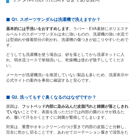
Q1. スポーツサンダルは洗濯機で洗えますか？
基本的には手洗いをおすすめします
。ラバー・EVA素材にポリエステ
ルベルトのスポーツサンダルは水に強いものの、洗濯機の強い水流で
は型崩れや接着部分の剥がれ、洗濯槽の傷つきが起こりやすいためで
す。
どうしても洗濯機を使う場合は、砂を落としてから洗濯ネットに入
れ、弱水流コースで単独洗いし、乾燥機は使わず陰干ししてくださ
い。
メーカーが洗濯機洗いを推奨していない製品も多いため、洗濯表示や
公式サイトの案内を事前に確認すると安心です。
Q2. 洗ってもすぐ臭くなるのはなぜですか？
原因は、
フットベッド内部に染み込んだ皮脂汚れと雑菌が落としきれ
ていない
ことです。表面を洗っただけでは内部の菌のエサが残るた
め、履いて汗をかくとすぐに雑菌が繁殖してしまいます。
対策は、重曹やオキシクリーンのつけ置きで内部の皮脂ごと分解し、
完全に乾かし切ることです。あわせてローテーション履きで湿気をた