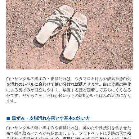
白いサンダルの黒ずみ・皮脂汚れは、ウタマロ石けんや酸素系漂白剤
を
汚れのレベルに合わせて使い分ければ落とせます。
白は皮脂の酸化
による黄ばみが目立ちやすく、放置するほど定着して落ちにくくなる
色です。だからこそ、汚れが軽いうちの対処がいちばんの近道になり
ます。
黒ずみ・皮脂汚れを落とす基本の洗い方
白いサンダルの軽い黒ずみや皮脂汚れは、薄めた中性洗剤を含ませた
布で拭き取るところから始めましょう。フットベッドに足跡の形で残
る汚れは皮脂が主成分なので、
皮脂に強いウタマロ石けん
を歯ブラシ