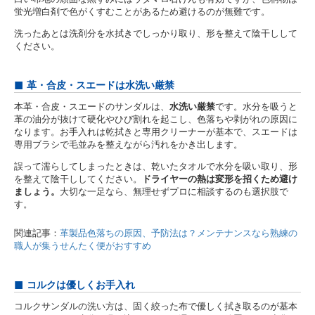
蛍光増白剤で色がくすむことがあるため避けるのが無難です。
洗ったあとは洗剤分を水拭きでしっかり取り、形を整えて陰干しして
ください。
革・合皮・スエードは水洗い厳禁
本革・合皮・スエードのサンダルは、
水洗い厳禁
です。水分を吸うと
革の油分が抜けて硬化やひび割れを起こし、色落ちや剥がれの原因に
なります。お手入れは乾拭きと専用クリーナーが基本で、スエードは
専用ブラシで毛並みを整えながら汚れをかき出します。
誤って濡らしてしまったときは、乾いたタオルで水分を吸い取り、形
を整えて陰干ししてください。
ドライヤーの熱は変形を招くため避け
ましょう。
大切な一足なら、無理せずプロに相談するのも選択肢で
す。
関連記事：
革製品色落ちの原因、予防法は？メンテナンスなら熟練の
職人が集うせんたく便がおすすめ
コルクは優しくお手入れ
コルクサンダルの洗い方は、固く絞った布で優しく拭き取るのが基本