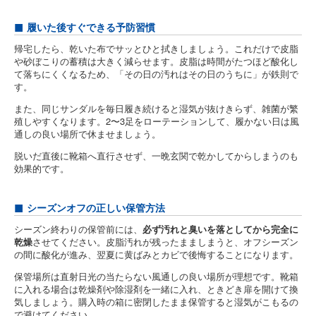
履いた後すぐできる予防習慣
帰宅したら、乾いた布でサッとひと拭きしましょう。これだけで皮脂
や砂ぼこりの蓄積は大きく減らせます。皮脂は時間がたつほど酸化し
て落ちにくくなるため、「その日の汚れはその日のうちに」が鉄則で
す。
また、同じサンダルを毎日履き続けると湿気が抜けきらず、雑菌が繁
殖しやすくなります。2〜3足をローテーションして、履かない日は風
通しの良い場所で休ませましょう。
脱いだ直後に靴箱へ直行させず、一晩玄関で乾かしてからしまうのも
効果的です。
シーズンオフの正しい保管方法
シーズン終わりの保管前には、
必ず汚れと臭いを落としてから完全に
乾燥
させてください。皮脂汚れが残ったまましまうと、オフシーズン
の間に酸化が進み、翌夏に黄ばみとカビで後悔することになります。
保管場所は直射日光の当たらない風通しの良い場所が理想です。靴箱
に入れる場合は乾燥剤や除湿剤を一緒に入れ、ときどき扉を開けて換
気しましょう。購入時の箱に密閉したまま保管すると湿気がこもるの
で避けてください。