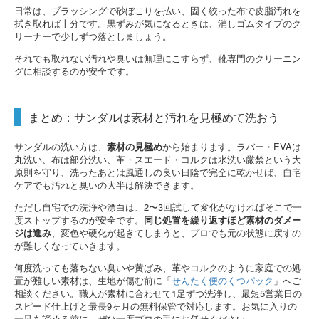
日常は、ブラッシングで砂ぼこりを払い、固く絞った布で皮脂汚れを
拭き取れば十分です。黒ずみが気になるときは、消しゴムタイプのク
リーナーで少しずつ落としましょう。
それでも取れない汚れや臭いは無理にこすらず、靴専門のクリーニン
グに相談するのが安全です。
まとめ：サンダルは素材と汚れを見極めて洗おう
サンダルの洗い方は、
素材の見極め
から始まります。ラバー・EVAは
丸洗い、布は部分洗い、革・スエード・コルクは水洗い厳禁という大
原則を守り、洗ったあとは風通しの良い日陰で完全に乾かせば、自宅
ケアでも汚れと臭いの大半は解決できます。
ただし自宅での洗浄や漂白は、2〜3回試して変化がなければそこで一
度ストップするのが安全です。
同じ処置を繰り返すほど素材のダメー
ジは進み
、変色や硬化が起きてしまうと、プロでも元の状態に戻すの
が難しくなっていきます。
何度洗っても落ちない臭いや黄ばみ、革やコルクのように家庭での処
置が難しい素材は、生地が傷む前に「
せんたく便のくつパック
」へご
相談ください。職人が素材に合わせて1足ずつ洗浄し、最短5営業日の
スピード仕上げと最長9ヶ月の無料保管で対応します。お気に入りの
一足を諦める前に、ぜひ一度プロの手にお任せください。