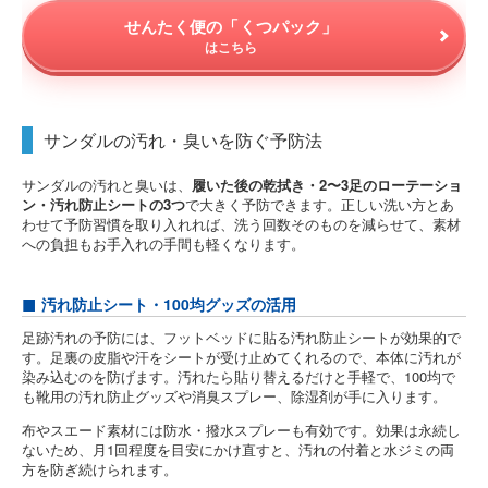
せんたく便の「くつパック」
はこちら
サンダルの汚れ・臭いを防ぐ予防法
サンダルの汚れと臭いは、
履いた後の乾拭き・2〜3足のローテーショ
ン・汚れ防止シートの3つ
で大きく予防できます。正しい洗い方とあ
わせて予防習慣を取り入れれば、洗う回数そのものを減らせて、素材
への負担もお手入れの手間も軽くなります。
汚れ防止シート・100均グッズの活用
足跡汚れの予防には、フットベッドに貼る汚れ防止シートが効果的で
す。足裏の皮脂や汗をシートが受け止めてくれるので、本体に汚れが
染み込むのを防げます。汚れたら貼り替えるだけと手軽で、100均で
も靴用の汚れ防止グッズや消臭スプレー、除湿剤が手に入ります。
布やスエード素材には防水・撥水スプレーも有効です。効果は永続し
ないため、月1回程度を目安にかけ直すと、汚れの付着と水ジミの両
方を防ぎ続けられます。