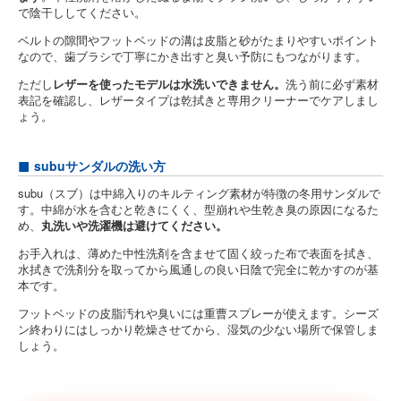
で陰干ししてください。
ベルトの隙間やフットベッドの溝は皮脂と砂がたまりやすいポイント
なので、歯ブラシで丁寧にかき出すと臭い予防にもつながります。
ただし
レザーを使ったモデルは水洗いできません。
洗う前に必ず素材
表記を確認し、レザータイプは乾拭きと専用クリーナーでケアしまし
ょう。
subuサンダルの洗い方
subu（スブ）は中綿入りのキルティング素材が特徴の冬用サンダルで
す。中綿が水を含むと乾きにくく、型崩れや生乾き臭の原因になるた
め、
丸洗いや洗濯機は避けてください。
お手入れは、薄めた中性洗剤を含ませて固く絞った布で表面を拭き、
水拭きで洗剤分を取ってから風通しの良い日陰で完全に乾かすのが基
本です。
フットベッドの皮脂汚れや臭いには重曹スプレーが使えます。シーズ
ン終わりにはしっかり乾燥させてから、湿気の少ない場所で保管しま
しょう。