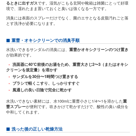
るときに出すガス
です。湿気がこもる玄関や靴箱は雑菌にとって好環
境で、濡れたまま置いておくと臭いは強くなる一方です。
消臭には表面のスプレーだけでなく、菌のエサとなる皮脂汚れごと落
とす洗浄が必要になります。
重曹・オキシクリーンでの消臭手順
水洗いできるサンダルの消臭には、
重曹かオキシクリーンのつけ置き
が効果的です。
洗面器に40℃前後のお湯をため、重曹大さじ2〜3（またはオキシ
クリーンを規定量）を溶かす
サンダルを30分〜1時間つけ置きする
ブラシで軽くこすり、しっかりすすぐ
風通しの良い日陰で完全に乾かす
水洗いできない素材には、水100mlに重曹小さじ1/4〜1を溶かした
重
曹スプレー
が便利です。吹きかけて乾かすだけで、酸性の臭い成分を
中和してくれます。
洗った後の正しい乾燥方法