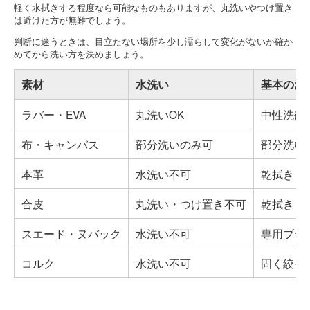
軽く水拭きする程度なら可能なものもありますが、丸洗いやつけ置き
は避けた方が無難でしょう。
判断に迷うときは、目立たない場所を少し濡らして変化がないか確か
めてから洗い方を決めましょう。
素材
水洗い
基本のお
ラバー・EVA
丸洗いOK
中性洗剤
布・キャンバス
部分洗いのみ可
部分洗い
本革
水洗い不可
乾拭き＋
合皮
丸洗い・つけ置き不可
乾拭き＋
スエード・ヌバック
水洗い不可
専用ブラ
コルク
水洗い不可
固く絞っ