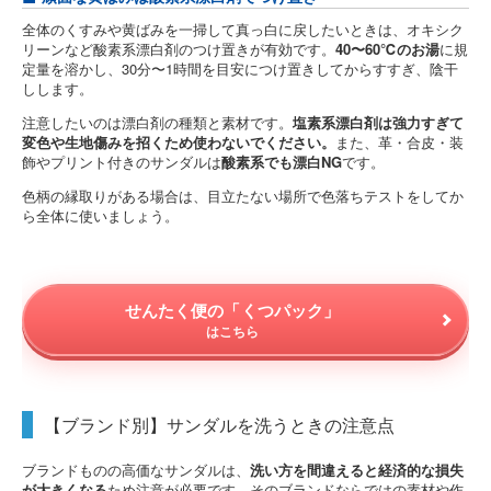
全体のくすみや黄ばみを一掃して真っ白に戻したいときは、オキシク
リーンなど酸素系漂白剤のつけ置きが有効です。
40〜60℃のお湯
に規
定量を溶かし、30分〜1時間を目安につけ置きしてからすすぎ、陰干
しします。
注意したいのは漂白剤の種類と素材です。
塩素系漂白剤は強力すぎて
変色や生地傷みを招くため使わないでください。
また、革・合皮・装
飾やプリント付きのサンダルは
酸素系でも漂白NG
です。
色柄の縁取りがある場合は、目立たない場所で色落ちテストをしてか
ら全体に使いましょう。
せんたく便の「くつパック」
はこちら
【ブランド別】サンダルを洗うときの注意点
ブランドものの高価なサンダルは、
洗い方を間違えると経済的な損失
が大きくなる
ため注意が必要です。そのブランドならではの素材や作