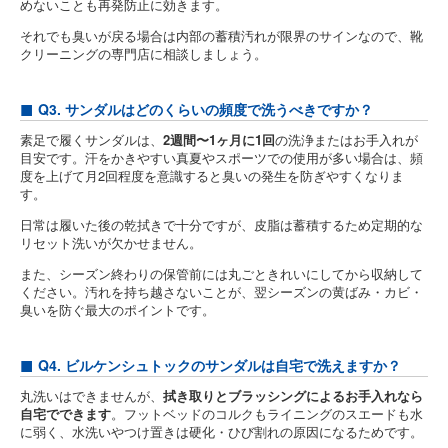
めないことも再発防止に効きます。
それでも臭いが戻る場合は内部の蓄積汚れが限界のサインなので、靴
クリーニングの専門店に相談しましょう。
Q3. サンダルはどのくらいの頻度で洗うべきですか？
素足で履くサンダルは、
2週間〜1ヶ月に1回
の洗浄またはお手入れが
目安です。汗をかきやすい真夏やスポーツでの使用が多い場合は、頻
度を上げて月2回程度を意識すると臭いの発生を防ぎやすくなりま
す。
日常は履いた後の乾拭きで十分ですが、皮脂は蓄積するため定期的な
リセット洗いが欠かせません。
また、シーズン終わりの保管前には丸ごときれいにしてから収納して
ください。汚れを持ち越さないことが、翌シーズンの黄ばみ・カビ・
臭いを防ぐ最大のポイントです。
Q4. ビルケンシュトックのサンダルは自宅で洗えますか？
丸洗いはできませんが、
拭き取りとブラッシングによるお手入れなら
自宅でできます
。フットベッドのコルクもライニングのスエードも水
に弱く、水洗いやつけ置きは硬化・ひび割れの原因になるためです。