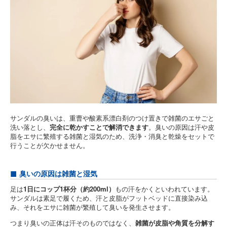
サンダルの臭いは、重曹や酸素系漂白剤のつけ置きで雑菌のエサごと
洗い落とし、
完全に乾かすことで解消できます
。臭いの原因は汗や皮
脂をエサに繁殖する雑菌と湿気のため、洗浄・消臭と乾燥をセットで
行うことが欠かせません。
臭いの原因は雑菌と湿気
足は
1日にコップ1杯分（約200ml）
もの汗をかくといわれています。
サンダルは素足で履くため、汗と皮脂がフットベッドに直接染み込
み、それをエサに雑菌が繁殖して臭いを発生させます。
つまり臭いの正体は汗そのものではなく、
雑菌が皮脂や角質を分解す