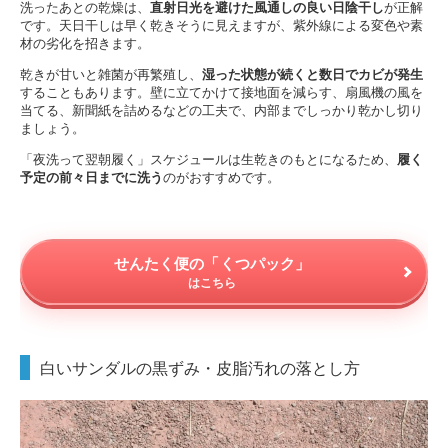
洗ったあとの乾燥は、
直射日光を避けた風通しの良い日陰干し
が正解
です。天日干しは早く乾きそうに見えますが、紫外線による変色や素
材の劣化を招きます。
乾きが甘いと雑菌が再繁殖し、
湿った状態が続くと数日でカビが発生
することもあります。壁に立てかけて接地面を減らす、扇風機の風を
当てる、新聞紙を詰めるなどの工夫で、内部までしっかり乾かし切り
ましょう。
「夜洗って翌朝履く」スケジュールは生乾きのもとになるため、
履く
予定の前々日までに洗う
のがおすすめです。
せんたく便の「くつパック」
はこちら
白いサンダルの黒ずみ・皮脂汚れの落とし方