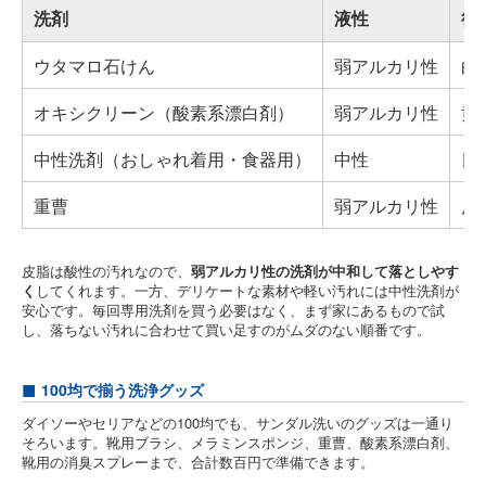
洗剤
液性
得
ウタマロ石けん
弱アルカリ性
白
オキシクリーン（酸素系漂白剤）
弱アルカリ性
黄
中性洗剤（おしゃれ着用・食器用）
中性
日
重曹
弱アルカリ性
皮
皮脂は酸性の汚れなので、
弱アルカリ性の洗剤が中和して落としやす
く
してくれます。一方、デリケートな素材や軽い汚れには中性洗剤が
安心です。毎回専用洗剤を買う必要はなく、まず家にあるもので試
し、落ちない汚れに合わせて買い足すのがムダのない順番です。
100均で揃う洗浄グッズ
ダイソーやセリアなどの100均でも、サンダル洗いのグッズは一通り
そろいます。靴用ブラシ、メラミンスポンジ、重曹、酸素系漂白剤、
靴用の消臭スプレーまで、合計数百円で準備できます。