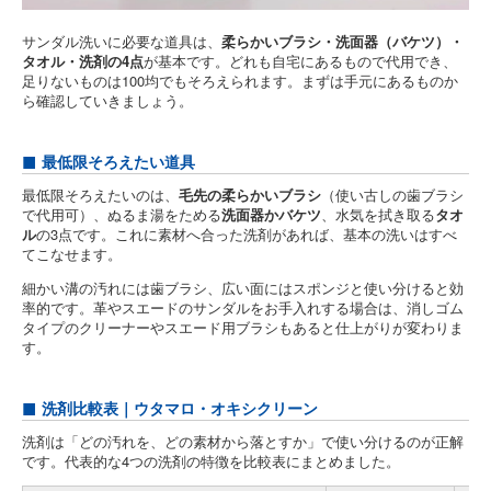
サンダル洗いに必要な道具は、
柔らかいブラシ・洗面器（バケツ）・
タオル・洗剤の4点
が基本です。どれも自宅にあるもので代用でき、
足りないものは100均でもそろえられます。まずは手元にあるものか
ら確認していきましょう。
最低限そろえたい道具
最低限そろえたいのは、
毛先の柔らかいブラシ
（使い古しの歯ブラシ
で代用可）、ぬるま湯をためる
洗面器かバケツ
、水気を拭き取る
タオ
ル
の3点です。これに素材へ合った洗剤があれば、基本の洗いはすべ
てこなせます。
細かい溝の汚れには歯ブラシ、広い面にはスポンジと使い分けると効
率的です。革やスエードのサンダルをお手入れする場合は、消しゴム
タイプのクリーナーやスエード用ブラシもあると仕上がりが変わりま
す。
洗剤比較表｜ウタマロ・オキシクリーン
洗剤は「どの汚れを、どの素材から落とすか」で使い分けるのが正解
です。代表的な4つの洗剤の特徴を比較表にまとめました。