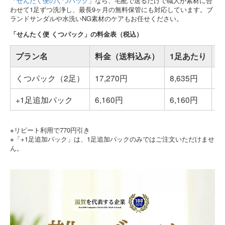
「
せんたく便のくつパック
」なら、宅配で送るだけで職人が素材に合
わせて1足ずつ洗浄し、最長9ヶ月の無料保管にも対応しています。ブ
ランドサンダルや水洗いNG素材のケアもお任せください。
「せんたく便 くつパック」の料金表（税込）
プラン名
料金（送料込み）
1足あたり
撥
くつパック（2足）
17,270円
8,635円
+
+1足追加パック
6,160円
6,160円
+
※リピート利用で770円引き
※「+1足追加パック」は、1足追加パックのみではご注文いただけませ
ん。