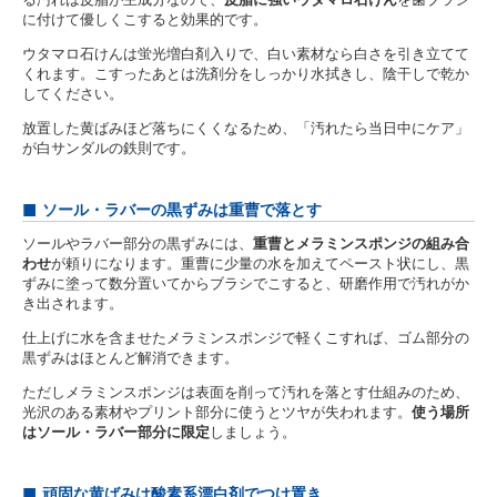
に付けて優しくこすると効果的です。
ウタマロ石けんは蛍光増白剤入りで、白い素材なら白さを引き立てて
くれます。こすったあとは洗剤分をしっかり水拭きし、陰干しで乾か
してください。
放置した黄ばみほど落ちにくくなるため、「汚れたら当日中にケア」
が白サンダルの鉄則です。
ソール・ラバーの黒ずみは重曹で落とす
ソールやラバー部分の黒ずみには、
重曹とメラミンスポンジの組み合
わせ
が頼りになります。重曹に少量の水を加えてペースト状にし、黒
ずみに塗って数分置いてからブラシでこすると、研磨作用で汚れがか
き出されます。
仕上げに水を含ませたメラミンスポンジで軽くこすれば、ゴム部分の
黒ずみはほとんど解消できます。
ただしメラミンスポンジは表面を削って汚れを落とす仕組みのため、
光沢のある素材やプリント部分に使うとツヤが失われます。
使う場所
はソール・ラバー部分に限定
しましょう。
頑固な黄ばみは酸素系漂白剤でつけ置き