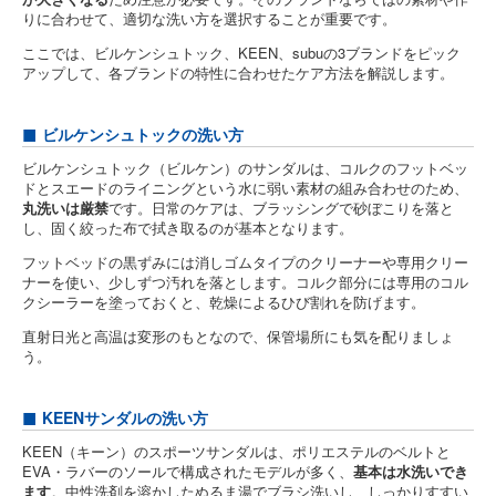
りに合わせて、適切な洗い方を選択することが重要です。
ここでは、ビルケンシュトック、KEEN、subuの3ブランドをピック
アップして、各ブランドの特性に合わせたケア方法を解説します。
ビルケンシュトックの洗い方
ビルケンシュトック（ビルケン）のサンダルは、コルクのフットベッ
ドとスエードのライニングという水に弱い素材の組み合わせのため、
丸洗いは厳禁
です。日常のケアは、ブラッシングで砂ぼこりを落と
し、固く絞った布で拭き取るのが基本となります。
フットベッドの黒ずみには消しゴムタイプのクリーナーや専用クリー
ナーを使い、少しずつ汚れを落とします。コルク部分には専用のコル
クシーラーを塗っておくと、乾燥によるひび割れを防げます。
直射日光と高温は変形のもとなので、保管場所にも気を配りましょ
う。
KEENサンダルの洗い方
KEEN（キーン）のスポーツサンダルは、ポリエステルのベルトと
EVA・ラバーのソールで構成されたモデルが多く、
基本は水洗いでき
ます
。中性洗剤を溶かしたぬるま湯でブラシ洗いし、しっかりすすい