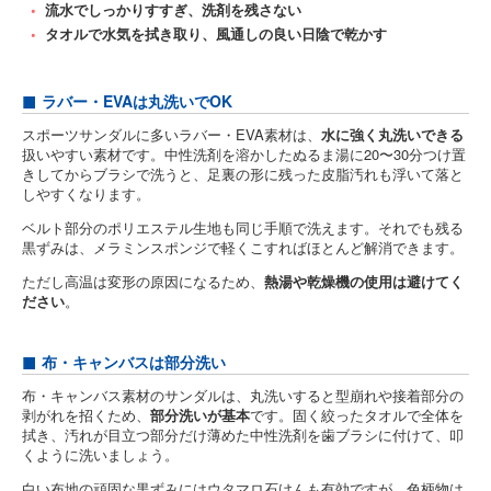
流水でしっかりすすぎ、洗剤を残さない
タオルで水気を拭き取り、風通しの良い日陰で乾かす
ラバー・EVAは丸洗いでOK
スポーツサンダルに多いラバー・EVA素材は、
水に強く丸洗いできる
扱いやすい素材です。中性洗剤を溶かしたぬるま湯に20〜30分つけ置
きしてからブラシで洗うと、足裏の形に残った皮脂汚れも浮いて落と
しやすくなります。
ベルト部分のポリエステル生地も同じ手順で洗えます。それでも残る
黒ずみは、メラミンスポンジで軽くこすればほとんど解消できます。
ただし高温は変形の原因になるため、
熱湯や乾燥機の使用は避けてく
ださい
。
布・キャンバスは部分洗い
布・キャンバス素材のサンダルは、丸洗いすると型崩れや接着部分の
剥がれを招くため、
部分洗いが基本
です。固く絞ったタオルで全体を
拭き、汚れが目立つ部分だけ薄めた中性洗剤を歯ブラシに付けて、叩
くように洗いましょう。
白い布地の頑固な黒ずみにはウタマロ石けんも有効ですが、色柄物は