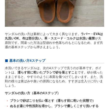
サンダルの洗い方は素材によって大きく異なります。
ラバー・EVAは
丸洗いOK、布は部分洗い、革・スエード・コルクは水洗い厳禁
が大
原則です。間違った方法は型崩れや色落ちのもとになるため、まず共
通の基本ステップから押さえましょう。
基本の洗い方4ステップ
水洗いできるサンダルは、次の4ステップで洗うのが基本です。ポイ
ントは、
濡らす前に乾いたブラシで砂を落とすこと
です。砂が残った
ままこすると、やすりのように表面を傷つけてしまいます。また、洗
剤の残りは黄ばみや臭いの原因になるため、すすぎは念入りに行いま
しょう。
サンダルの洗い方（基本の4ステップ）
ブラシで砂ぼこりを払い落とす（濡らす前に乾いた状態で）
ぬるま湯に中性洗剤を溶かし、ブラシで優しくこすり洗いする