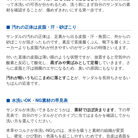
って水洗いの可否が分かれるため、洗う前にまず自分のサンダルの素
材を確認することが、傷めずきれいにする第一歩です。
汚れの正体は皮脂・汗・砂ぼこり
サンダルの汚れの正体は、足裏から出る皮脂・汗・角質に、外からの
砂ぼこりが混ざったものです。素足で直接履くぶん、靴下を履くスニ
ーカーよりも皮脂汚れが付きやすいのがサンダルの特徴といえます。
付いた直後の皮脂は薄い膜のような状態ですが、放置すると空気中の
酸素と反応して酸化し、
黒ずみや黄ばみとして定着
していきます。さ
らに皮脂と汗は雑菌のエサになるため、臭いの原因にもなります。
汚れが軽いうちにこまめに落とすこと
が、サンダルを長持ちさせるい
ちばんの近道です。
水洗いOK・NG素材の早見表
サンダルが水洗いできるかどうかは、
素材でほぼ決まります
。下の早
見表で、自分のサンダルがどのタイプに当てはまるかを確認してから
洗い方を選んでください。
本革やコルクが水洗いNGなのは、水分を吸うと素材の組織が変質
し、硬化・ひび割れ・色落ちを起こしやすいためです。合皮は表面を