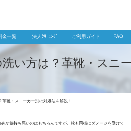
料金一覧
法人ｸﾘｰﾆﾝｸﾞ
ご利用ガイド
FAQ
の洗い方は？革靴・スニ
は？革靴・スニーカー別の対処法を解説！
自身が気持ち悪いのはもちろんですが、靴も同様にダメージを受けて