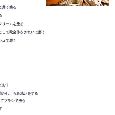
て薄く塗る
る
クリームを塗る
として靴全体をきれいに磨く
シュで磨く
ておく
溶かし、もみ洗いをする
ってブラシで洗う
了