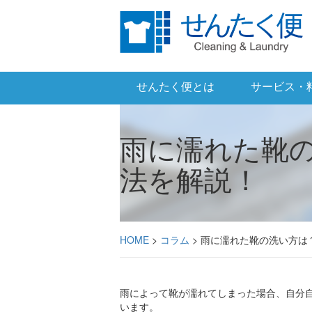
せんたく便とは
サービス・
雨に濡れた靴
法を解説！
HOME
>
コラム
> 雨に濡れた靴の洗い方
雨によって靴が濡れてしまった場合、自分
います。