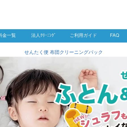
料金一覧
法人ｸﾘｰﾆﾝｸﾞ
ご利用ガイド
FAQ
せんたく便 布団クリーニングパック