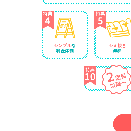
シミ抜き
シンプル
な
無料
料金体制