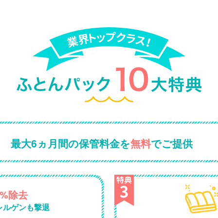
最大6ヵ月間の保管料金を
無料
でご提供
0%除去
レルゲンも撃退