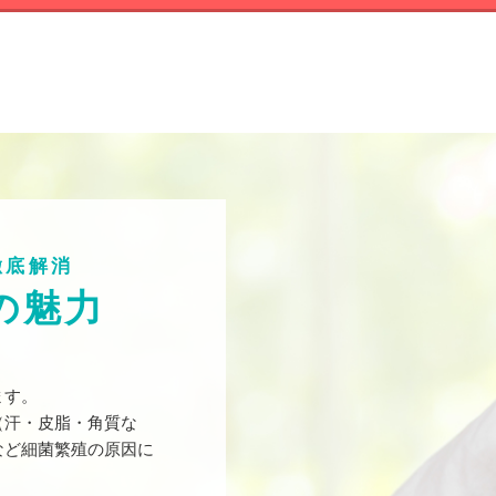
徹底解消
の魅力
ます。
（汗・皮脂・角質な
など細菌繁殖の原因に