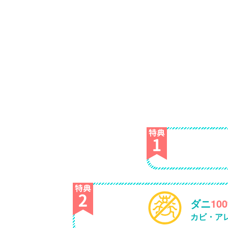
ダニ
10
カビ・ア