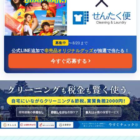
靴・スニーカー
浴衣・ホビーなど
衣類はだいたい何着くらいありますか？
2
〜8/20まで
募集中
5着くらい
公式LINE追加で
非売品オリジナルグッズ
が抽選で当たる！
今すぐ応募する
10着くらい
15着以上
保管サービスを利用しますか？
3