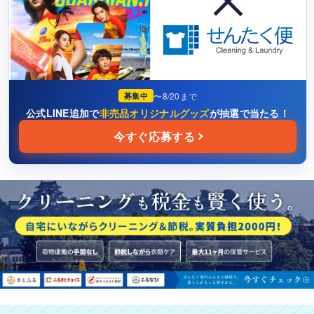
靴・スニーカー
浴衣・ホビーなど
衣類はだいたい何着くらいありますか？
2
〜8/20まで
募集中
5着くらい
公式LINE追加で
非売品オリジナルグッズ
が抽選で当たる！
今すぐ応募する
10着くらい
15着以上
保管サービスを利用しますか？
3